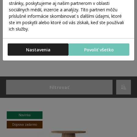
stránky, poskytujeme aj našim partnerom v oblasti
priestoru sa jednoducho prispôsobia aktuálnej situácii. Naše
sociálnych médií, inzercie a analýzy. Títo partneri môžu
rozkladacie jedálenské stoly sú vyrobené z masívneho dreva a
príslušné informácie skombinovať s ďalšími údajmi, ktoré
navrhnuté s dôrazom na stabilnú konštrukciu, presnú
Konferenčné stôly
ste im poskytli alebo ktoré od vás získali, keď ste používali
mechaniku rozkladu a dlhodobú spoľahlivosť. Rozkladací
systém je integrovaný nenápadne, tak aby nenarušoval
ich služby.
celkový vzhľad stola. Stôl s rozkladaním je ideálnou voľbou pre
domácnosti aj reprezentatívne priestory, kde je potrebné
spojiť funkčnosť, estetiku a nadčasovú hodnotu v jednom
Nastavenia
Povoliť všetko
riešení.
Filtrovať
Novinka
Doprava zadarmo