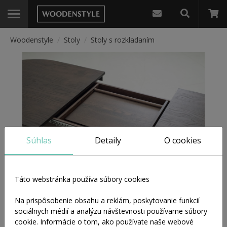
Woodenstyle
/
Stoly
/
Stoly s rozkladaním
Stoly
Stoly do jedálne
Stoly do obývačky
Súhlas
Detaily
O cookies
Stoly s rozkladaním
Táto webstránka používa súbory cookies
Stoly s rozkladaním
Okrúhle stoly
Na prispôsobenie obsahu a reklám, poskytovanie funkcií
Stoly s rozkladaním ponúkajú praktické riešenie pre priestory,
sociálnych médií a analýzu návštevnosti používame súbory
kde sa kladie dôraz na flexibilitu bez kompromisov v dizajne. V
cookie. Informácie o tom, ako používate naše webové
Písacie stoly
bežnom režime pôsobia čisto a vyvážene, pri potrebe väčšieho