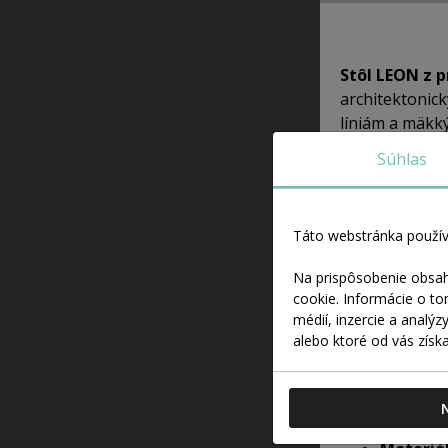
Stôl LEON z 
architektonic
líniám a mäkk
zvýrazňuje pr
Súhlas
LEON je stôl, 
stabilnej konš
Táto webstránka použív
charakterom, k
tam, kde sa str
Na prispôsobenie obsah
cookie. Informácie o t
Pre koho j
médií, inzercie a analýz
Stôl LEON je u
alebo ktoré od vás získal
interiérov, kd
dôrazom na det
Vlastnosti