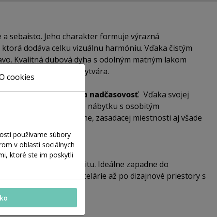
 a sebaisto. Jeho charakter formuje výrazná
 ktorá dodáva celku vizuálnu harmóniu. Vďaka čistým
avo. Kvalitná dubová dyha s odolným matným lakom
, ktorý stôl v priestore vytvára.
O cookies
 ako
kvalitu, trvácnosť a nadčasovosť
. Vďaka svojej
e tých, ktorí hľadajú kus nábytku s osobitým
vzhľad. Ideálny do jedálne, zasadacej miestnosti aj všade
nosti používame súbory
om v oblasti sociálnych
i, ktoré ste im poskytli
ú formu a nadčasovú kvalitu. Ideálne zapadne do
ez reprezentatívne kancelárie až po dizajnové priestory s
tko