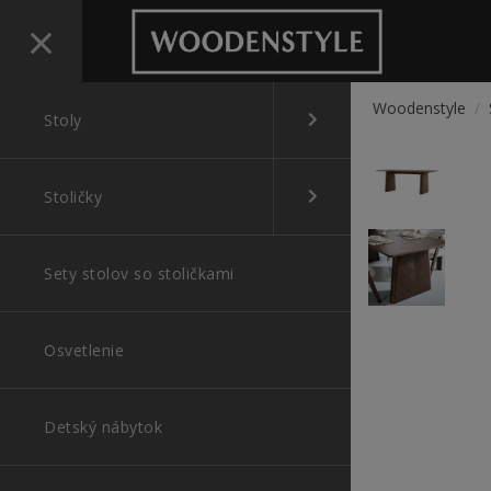
Woodenstyle
/
St
Stoly
Stoly do je
Stoličky
Stoly do ob
Sety stolov so stoličkami
Stoly s roz
Osvetlenie
Okrúhle sto
Detský nábytok