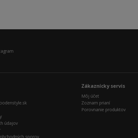
tagram
Zákaznícky servis
Môj účet
oodenstyle.sk
Zoznam prianí
Porovnanie produktov
y
ch údajov
r
e obchodných sporov