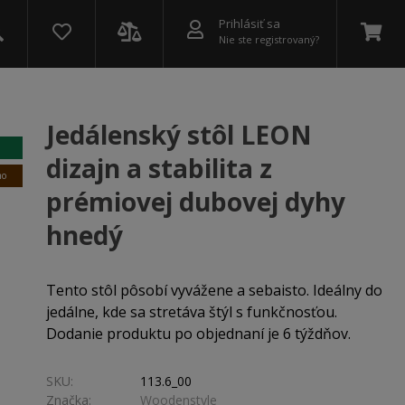
Prihlásiť sa
Nie ste registrovaný?
Jedálenský stôl LEON
dizajn a stabilita z
mo
prémiovej dubovej dyhy
hnedý
Tento stôl pôsobí vyvážene a sebaisto. Ideálny do
jedálne, kde sa stretáva štýl s funkčnosťou.
Dodanie produktu po objednaní je 6 týždňov.
SKU:
113.6_00
Značka:
Woodenstyle