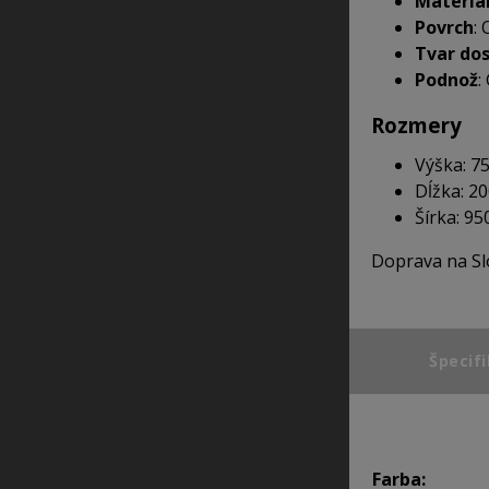
Materiá
Povrch
:
Tvar do
Podnož
:
Rozmery
Výška: 7
Dĺžka: 2
Šírka: 9
Doprava na Sl
Špecifi
Farba: