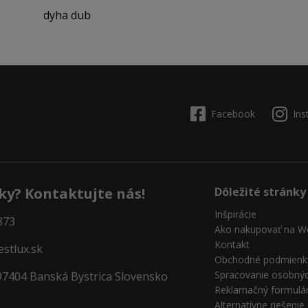
dyha dub
Facebook
Ins
ky? Kontaktujte nás!
Dôležité stránky
Inšpirácie
873
Ako nakupovať na W
Kontakt
stlux.sk
Obchodné podmienk
Spracovanie osobný
97404 Banská Bystrica Slovensko
Reklamačný formulá
Alternatívne riešeni