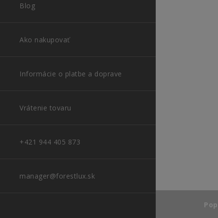
Písacie stol
Blog
Konferenčné
Ako nakupovať
Informácie o platbe a doprave
Vrátenie tovaru
+421 944 405 873
manager@forestlux.sk
Pop