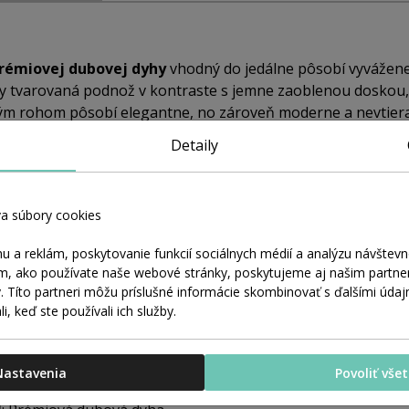
prémiovej dubovej dyhy
vhodný do jedálne pôsobí vyvážene
ky tvarovaná podnož v kontraste s jemne zaoblenou doskou,
ým rohom pôsobí elegantne, no zároveň moderne a nevtier
irodzenú kresbu dreva a
podčiarkuje sofistikovaný dojem
Detaily
ktorý nielen zastupuje funkciu, ale aj reprezentuje hodnoty
trukcii a precíznemu remeselnému spracovaniu je ideálny pr
a súbory cookies
torý vydrží roky a pritom si zachová aktuálny a kultivovaný 
etáva štýl s funkciou.
u a reklám, poskytovanie funkcií sociálnych médií a analýzu návštev
om, ako používate naše webové stránky, poskytujeme aj našim partner
e produkt určený
y. Títo partneri môžu príslušné informácie skombinovať s ďalšími údajm
rčený pre ľudí, ktorí si potrpia na elegantný dizajn, výrazn
i, keď ste používali ich služby.
e sa stretáva estetika s funkčnosťou. Od moderných jedální c
ail.
Nastavenia
Povoliť vše