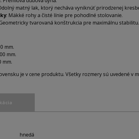
l
: Prémiová dubová dyha.
 Odolný matný lak, ktorý necháva vyniknúť prirodzenej kresb
sky
: Mäkké rohy a čisté línie pre pohodlné stolovanie.
 Geometricky tvarovaná konštrukcia pre maximálnu stabilitu.
50 mm.
000 mm.
50 mm.
ovensku je v cene produktu. Všetky rozmery sú uvedené v mi
kácia
hnedá