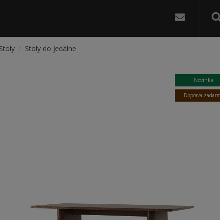
Stoly
/
Stoly do jedálne
oly
Novinka
dálne
Doprava zadar
ývačky
kladaním
ly