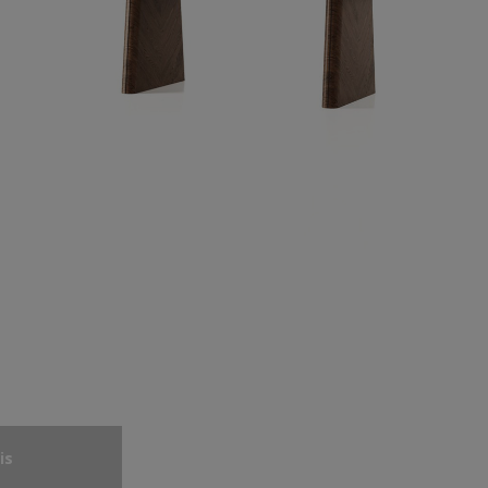
y
 stôly
is