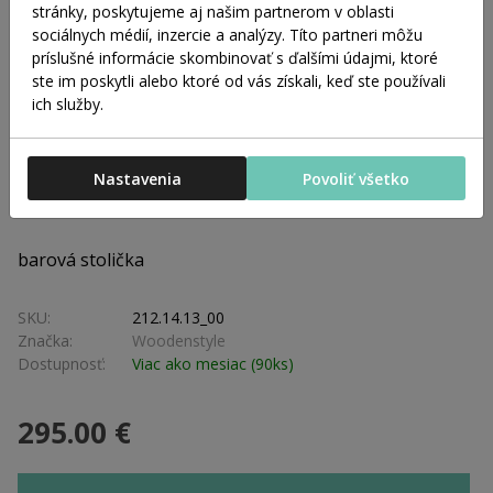
stránky, poskytujeme aj našim partnerom v oblasti
sociálnych médií, inzercie a analýzy. Títo partneri môžu
príslušné informácie skombinovať s ďalšími údajmi, ktoré
Konferenčné stôly
ste im poskytli alebo ktoré od vás získali, keď ste používali
ich služby.
Nastavenia
Povoliť všetko
Barová stolička DYLAN BARSTOOL
barová stolička
SKU:
212.14.13_00
Značka:
Woodenstyle
Dostupnosť:
Viac ako mesiac (90ks)
295.00 €