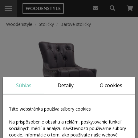
Woodenstyle
/
Stoličky
/
Barové stoličky
Stoly
Stoly do jedálne
Stoly do obývačky
Súhlas
Detaily
O cookies
Stoly s rozkladaním
Táto webstránka používa súbory cookies
Okrúhle stoly
Na prispôsobenie obsahu a reklám, poskytovanie funkcií
sociálnych médií a analýzu návštevnosti používame súbory
cookie. Informácie o tom, ako používate naše webové
Písacie stoly