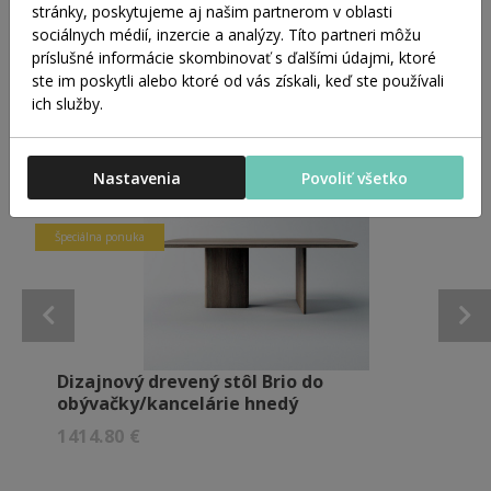
stránky, poskytujeme aj našim partnerom v oblasti
sociálnych médií, inzercie a analýzy. Títo partneri môžu
Stoly
príslušné informácie skombinovať s ďalšími údajmi, ktoré
Konferenčné stôly
ste im poskytli alebo ktoré od vás získali, keď ste používali
Stoličky
ich služby.
Novinka
Nastavenia
Povoliť všetko
Doprava zadarmo
Špeciálna ponuka
Dizajnový drevený stôl Brio do
obývačky/kancelárie hnedý
1414.80 €
Kvalitný drevený stôl Brio je originálnym kúskom do
domácnosti a aj kancelárie. Dodanie produktu po