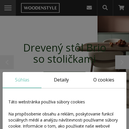
Stoly
Drevený stôl Brio
Stoly do jedálne
so stoličkami
Stoly do obývačky
Mám záujem
Súhlas
Detaily
O cookies
Stoly s rozkladaním
Táto webstránka používa súbory cookies
Okrúhle stoly
Na prispôsobenie obsahu a reklám, poskytovanie funkcií
Výber produktov
sociálnych médií a analýzu návštevnosti používame súbory
cookie. Informácie o tom, ako používate naše webové
Písacie stoly